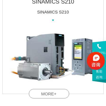
SINAMICS S210
SINAMICS S210
13816751
838
售前
咨询
MORE+